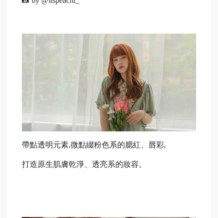
📸 by @itspeachi_
帶點透明元素,微點綴粉色系的腮紅、唇彩,
打造原生肌膚乾淨、透亮系的妝容。