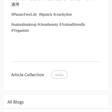
適用
#PlasticFreeLife #lipstick #crueltyfree
#naturalmakeup #cleanbeauty #Animalfriendly
#Veganism
Article Collection
nsòu
All Blogs