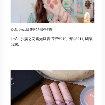
KOL Peachi 開箱品牌推薦-
#nsòu 沙漠之花霧光唇膏 蓓蕾#210, 初緋#211, 幽蘭
#230,