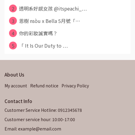
2
透明系好感女孩 @itspeachi_⋯
3
恩樹 nsòu x Bella 5月號「⋯
4
你的彩妝誠實嗎？
5
「 It Is Our Duty to ⋯
About Us
My account
Refund notice
Privacy Policy
Contact Info
Customer Service Hotline: 0912345678
Customer service hour: 10:00-17:00
Email: example@email.com