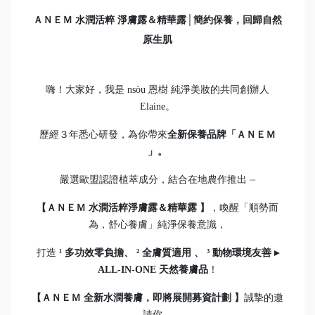
ＡＮＥＭ 水潤活粹 淨膚露＆精華露│簡約保養，回歸自然
原生肌
嗨！大家好，我是 nsòu 恩樹 純淨美妝的共同創辦人
Elaine。
歷經３年悉心研發，為你帶來
全新保養品牌「ＡＮＥＭ
」。
嚴選歐盟認證植萃成分，結合在地農作推出 ⏤
【ＡＮＥＭ 水潤活粹淨膚露＆精華露 】
，喚醒「順勢而
為，舒心養膚」純淨保養意識，
打造
¹ 多功效零負擔、 ² 全膚質適用 、 ³ 動物環境友善 ▸
ALL-IN-ONE 天然養膚品
！
【ＡＮＥＭ 全新水潤養膚，即將展開募資計劃 】
誠摯的邀
請你，