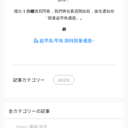
撥出
1 分鐘
填寫問卷，我們將在募資開始前，搶先通知你
「限量超早鳥優惠」
。
🎁
💁 超早鳥/早鳥 限時限量優惠~
記事カテゴリー
ANEM
全カテゴリーの記事
News 最新消息