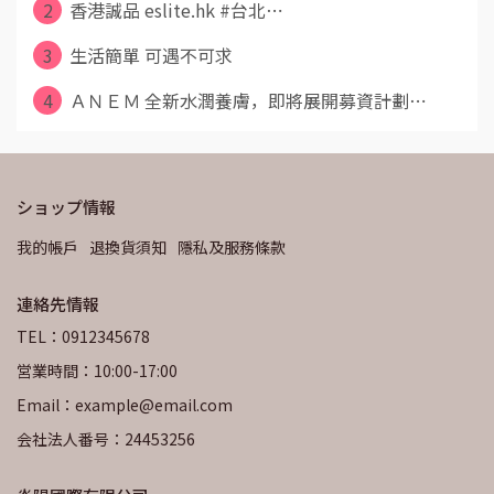
2
香港誠品 eslite.hk #台北⋯
3
生活簡單 可遇不可求
4
ＡＮＥＭ 全新水潤養膚，即將展開募資計劃⋯
ショップ情報
我的帳戶
退換貨須知
隱私及服務條款
連絡先情報
TEL：0912345678
営業時間：10:00-17:00
Email：example@email.com
会社法人番号：24453256