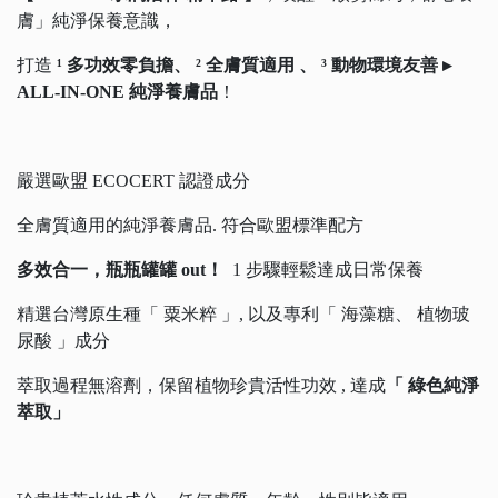
膚」純淨保養意識，
打造
¹ 多功效零負擔、 ² 全膚質適用 、 ³ 動物環境友善 ▸
ALL-IN-ONE 純淨養膚品
！
嚴選歐盟 ECOCERT 認證成分
全膚質適用的純淨養膚品. 符合歐盟標準配方
多效合一，瓶瓶罐罐 out！
1 步驟輕鬆達成日常保養
精選台灣原生種「 粟米粹 」, 以及專利「 海藻糖、 植物玻
尿酸 」成分
萃取過程無溶劑，保留植物珍貴活性功效 , 達成
「 綠色純淨
萃取」