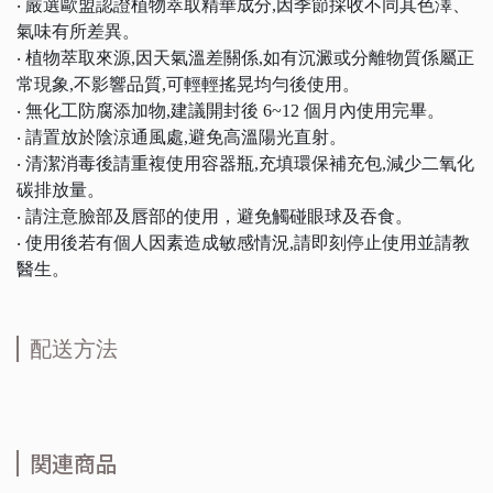
‧ 嚴選歐盟認證植物萃取精華成分,因季節採收不同其色澤、
氣味有所差異。
‧ 植物萃取來源,因天氣溫差關係,如有沉澱或分離物質係屬正
常現象,不影響品質,可輕輕搖晃均勻後使用。
‧ 無化工防腐添加物,建議開封後 6~12 個月內使用完畢。
‧ 請置放於陰涼通風處,避免高溫陽光直射。
‧ 清潔消毒後請重複使用容器瓶,充填環保補充包,減少二氧化
碳排放量。
‧ 請注意臉部及唇部的使用，避免觸碰眼球及吞食。
‧ 使用後若有個人因素造成敏感情況,請即刻停止使用並請教
醫生。
配送方法
関連商品