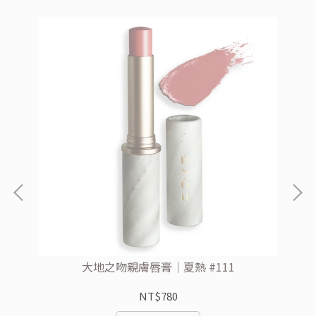
大地之吻親膚唇膏｜夏熱 #111
NT$780