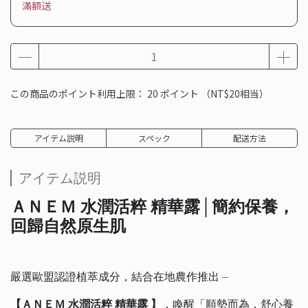
滿額送
この商品のポイント利用上限：
20
ポイント （
NT$20
相当）
アイテム説明
スペック
配送方法
アイテム説明
ＡＮＥＭ 水潤活粹 精華露│簡約保養，
回歸自然原生肌
嚴選歐盟認證植萃成分，結合在地農作推出 ⏤
【ＡＮＥＭ 水潤活粹 精華露 】
，喚醒「順勢而為，舒心養