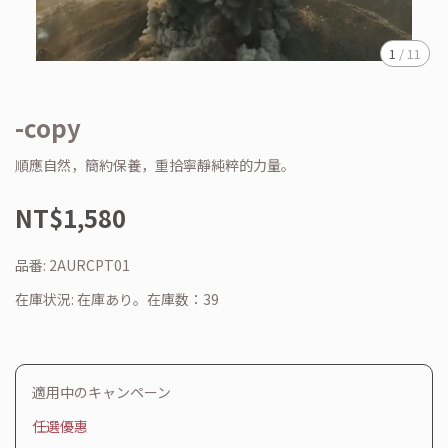
1
/
11
-copy
順應自然，簡約保養，重拾寧靜純粹的力量。
NT$1,580
品番:
2AURCPT01
在庫状況:
在庫あり。在庫数：39
適用中のキャンペーン
任選優惠