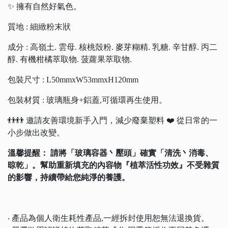
✨ 擁有自然好氣色。
質地 : 細緻粉末狀
成分 : 高嶺土. 雲母. 核桃殼粉. 麥芽糊精. 乳糖. 辛甘醇. 丙二
醇. 有機柑橘萃取物. 菠蘿果萃取物.
包裝尺寸 : L50mmxW53mmxH120mm
包裝材質 : 玻璃瓶身+鋁蓋,可循環再生使用。
👬👬 邀請友善環境新手入門，減少廢棄塑料 ❤️ 從日常的一
小步做出改變。
溫馨提醒： 請將「玻璃容器丶壓頭」確實「清洗丶消毒、
晾乾」。幫助重新填充的內容物『植萃活性功效』不受雜質
的影響，持續帶給您純淨的養護。
‧ 產品為個人衛生耗性產品,一經拆封使用恕無法退換貨。