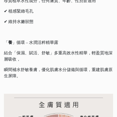
珍貴植萃水性成分，任何膚質、年齡、性別皆適用
✔ 植感緊緻毛孔
✔ 維持水嫩狀態
「
養
」循環 – 水潤活粹精華露
結合「保濕、賦活、舒敏」多重高效⽔性精華，輕盈質地深
層吸收，
瞬間補水舒敏養膚，優化肌膚水分儲備與循環，重建肌膚原
⽣屏障。